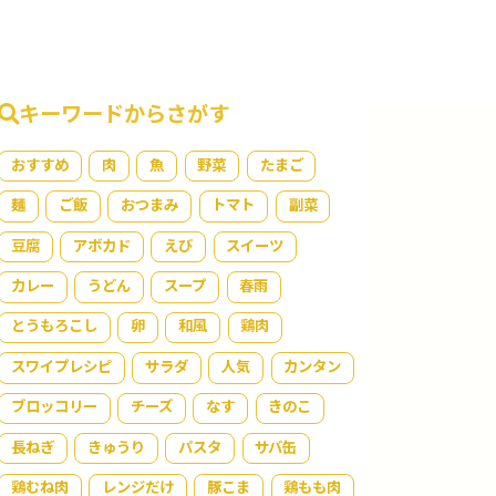
キーワードからさがす
おすすめ
肉
魚
野菜
たまご
麺
ご飯
おつまみ
トマト
副菜
豆腐
アボカド
えび
スイーツ
カレー
うどん
スープ
春雨
とうもろこし
卵
和風
鶏肉
スワイプレシピ
サラダ
人気
カンタン
ブロッコリー
チーズ
なす
きのこ
長ねぎ
きゅうり
パスタ
サバ缶
鶏むね肉
レンジだけ
豚こま
鶏もも肉