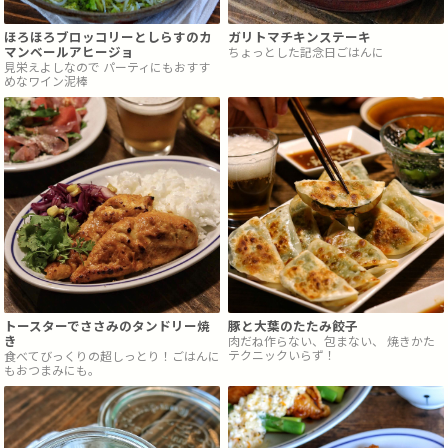
ほろほろブロッコリーとしらすのカ
ガリトマチキンステーキ
マンベールアヒージョ
ちょっとした記念日ごはんに
見栄えよしなので パーティにもおすす
めなワイン泥棒
トースターでささみのタンドリー焼
豚と大葉のたたみ餃子
き
肉だね作らない、包まない、 焼きかた
テクニックいらず！
食べてびっくりの超しっとり！ごはんに
もおつまみにも。