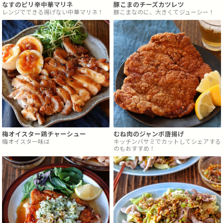
なすのピリ辛中華マリネ
豚こまのチーズカツレツ
レンジでできる揚げない中華マリネ！
豚こまなのに、大きくてジューシー！
梅オイスター鶏チャーシュー
むね肉のジャンボ唐揚げ
梅オイスター味は
キッチンバサミでカットしてシェアする
のもおすすめ！