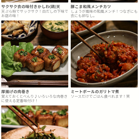
サクサク衣の味付きかしわ(鶏)天
豚こま和風メンチカツ
天ぷら粉でサックサク！白だしの下味で
しょうが風味の和風メンチ！つなぎにも
お店の味！
衣にも卵なし。
厚揚げの肉巻き
ミートボールのガリトマ煮
覚えておくとべんり♪いろいろな肉巻き
ソースだけでごはん食べれます！笑
に使える定番味付け！