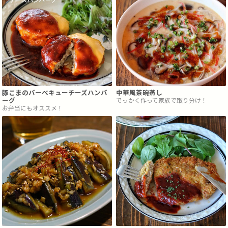
豚こまのバーベキューチーズハンバ
中華風茶碗蒸し
ーグ
でっかく作って家族で取り分け！
お弁当にもオススメ！