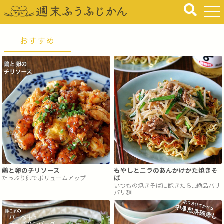
おすすめ
鶏と卵のチリソース
もやしとニラのあんかけかた焼きそ
たっぷり卵でボリュームアップ
ば
いつもの焼きそばに飽きたら…絶品パリ
パリ麺