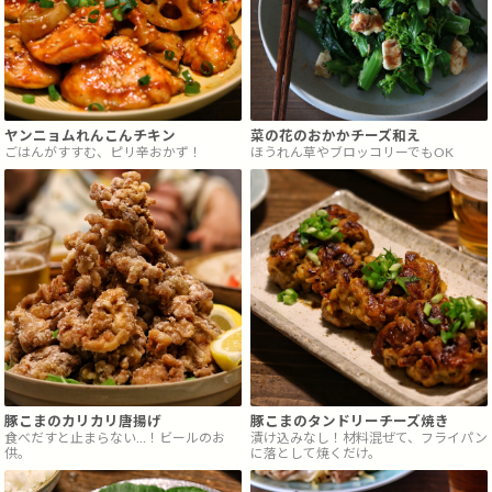
ヤンニョムれんこんチキン
菜の花のおかかチーズ和え
ごはんがすすむ、ピリ辛おかず！
ほうれん草やブロッコリーでもOK
豚こまのカリカリ唐揚げ
豚こまのタンドリーチーズ焼き
食べだすと止まらない…！ビールのお
漬け込みなし！材料混ぜて、フライパン
供。
に落として焼くだけ。