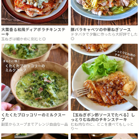
大葉香る和風ディアボラチキンステ
豚バラキャベツの中華ねぎソース
ーキ
ドタバタで夕飯に作ったら大好評でした
◎
玉ねぎは細かめに刻むと◎
くたくたブロッコリーのミルクスー
【玉ねぎポン酢ソースでたべる】し
プ
っとりむね肉のチキンステーキ
副菜からスープまでアレンジ自由な一品
むね肉なのに、どこを食べてもしっと
り〜