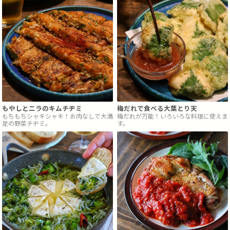
もやしとニラのキムチヂミ
梅だれで食べる大葉とり天
もちもちシャキシャキ！お肉なしで大満
梅だれが万能！いろいろな料理に使えま
足の野菜チヂミ。
す。