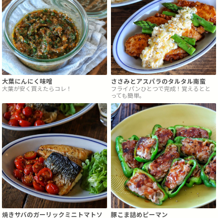
大葉にんにく味噌
ささみとアスパラのタルタル南蛮
大葉が安く買えたらコレ！
フライパンひとつで完成！覚えるとと
っても簡単。
焼きサバのガーリックミニトマトソ
豚こま詰めピーマン