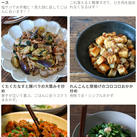
ース
これ覚えると簡単すぎて、ひき肉を詰め
れなくなるはず！
塩サバでお手軽に！見た目に反してごは
んに合います！！
くたくたなすと豚バラの大葉みそ炒
れんこんと厚揚げのコロコロおかか
め
炒め
男子が泣いて喜ぶ、ごはんに合うコクう
地味うま！シンプルおかず
まおかず。