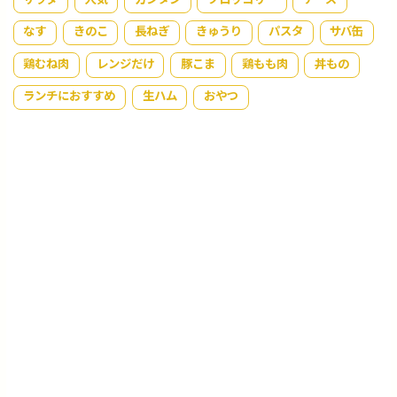
なす
きのこ
長ねぎ
きゅうり
パスタ
サバ缶
鶏むね肉
レンジだけ
豚こま
鶏もも肉
丼もの
ランチにおすすめ
生ハム
おやつ