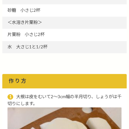
砂糖 小さじ2杯
＜水溶き片栗粉＞
片栗粉 小さじ2杯
水 大さじ1と1/2杯
作り方
1
大根は皮をむいて2〜3cm幅の半月切り、しょうがは千
切りにします。