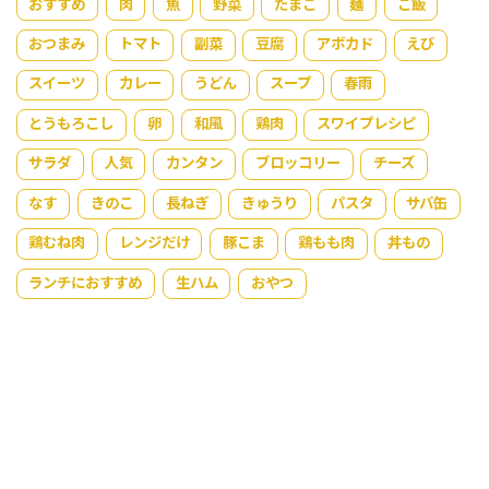
おすすめ
肉
魚
野菜
たまご
麺
ご飯
おつまみ
トマト
副菜
豆腐
アボカド
えび
スイーツ
カレー
うどん
スープ
春雨
とうもろこし
卵
和風
鶏肉
スワイプレシピ
サラダ
人気
カンタン
ブロッコリー
チーズ
なす
きのこ
長ねぎ
きゅうり
パスタ
サバ缶
鶏むね肉
レンジだけ
豚こま
鶏もも肉
丼もの
ランチにおすすめ
生ハム
おやつ