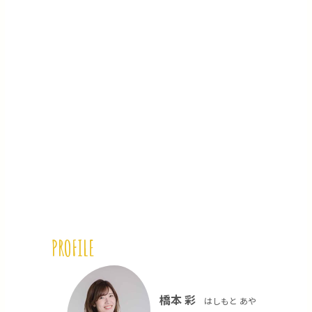
PROFILE
橋本 彩
はしもと あや